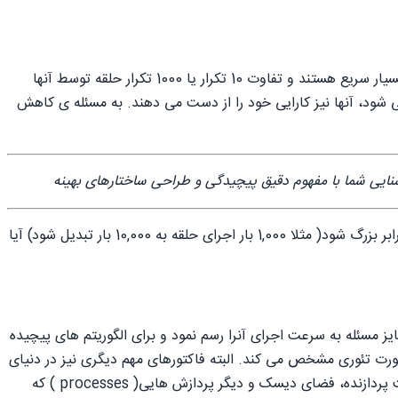
تا به اینجا در این کارگاه کدهایی که نوشتیم و بررسی کردیم تقریبا در کثری از ثانیه اجرا می شدند. کامپیوترهای مدرن(از سال 2005 به بعد) بسیار سریع هستند و تفاوت 10 تکرار یا 1000 تکرار حلقه توسط آنها
 می شود، آنها نیز کارایی خود را از دست می دهند. به مسئله ی کاهش
در اندازه گیری پیچیدگی هدف ما این است که بدانیم با تغییر ابعاد مسئله چقدر زمان طول می کشد تا یک الگوریتم اجرا شود؟ اگر مسئله 10 برابر بزرگ شود( مثلا 1,000 بار اجرای حلقه به 10,000 بار تبدیل شود) آیا
ز مسئله به سرعت اجرای آنرا رسم نمود و برای الگوریتم های پیچیده
صورت تئوری مشخص می کند. البته فاکتورهای مهم دیگری نیز در دنیای
واقعی وجود دارد که میتواند سرعت اجرای برنامه را دچار اختلال کنند مثلا اینکه حافظه ی کافی در دسترس الگوریتم هست یا نه، نوع و سرعت پردازنده، فضای دیسک و دیگر پردازش هایی( processes ) که