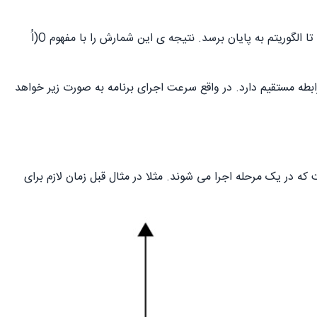
و در نظر نگرفتن موارد پیچیده، ما تنها تعداد عملیاتی را شمارش می کنیم که باید انجام شوند تا الگوریتم به پایان برسد. نتیجه ی این شمارش را با مفهوم O(اُ
(n)O به این معناست که برای مسئله ای با سایز(size) n، تعداد n مرحله(step) طول می کشد تا الگوریتم اجرا شود و سرعت اجرا با n رابطه مستقیم دارد. در واقع سرعت اجرای برنامه به صورت زیر خواهد
ت که در یک مرحله اجرا می شوند. مثلا در مثال قبل زمان لازم برای