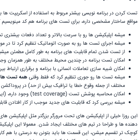
تست کردن در برنامه نویسی بیشتر مربوط به استفاده از اسکریپت ها ب
مواقع ساختار مشخصی داره، برای تست های برنامه هم کد مینویسیم که م
میشه اپلیکیشن ها رو با سرعت بالاتر و تعداد دفعات بیشتری ت
میشه اجرای تست ها رو به صورت اتوماتیک تنظیم کرد تا در مو
از تست شدن تمام قابلیت های برنامه به طور کامل مطمئن میشی
امکان تست برنامه در چندین محیط مختلف به طور همزمان وجود
امکان شبیه سازی تعاملات انسانی با برنامه و برقراری ارتباط
میشه تست ها رو جوری تنظیم کرد که فقط وقتی
همه تست ها
مختلف از جمله وقوع خطا یا ترافیک بیش از حد) در پروداکشن ک
امکان محاسبه پوشش تست (test coverage)‌ وجود داره، (این به این معنیه که تا چه حد قابلیت های همه برنامه تست میشن) و میشه از تست شدن قابلیت های جدید مطمئن شد.
میشه بررسی کرد که قابلیت های جدید موجب از کار افتادن قابل
این روزا خیلی از اپلیکیشن های تحت مرورگر بزرگتر مثل اپلیکیشن ه
دهنده ها و طراحا در تیم های مختلف ایجاد شدن. معمولا این اپلیکیشن
کوچک تر تقسیم میشن، این قسمت ها باید بتونن به درستی با هم کار 